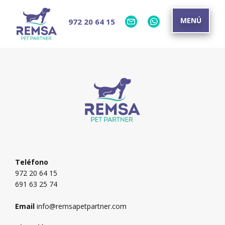
MENÚ
972 20 64 15
Teléfono
972 20 64 15
691 63 25 74
Email
info@remsapetpartner.com